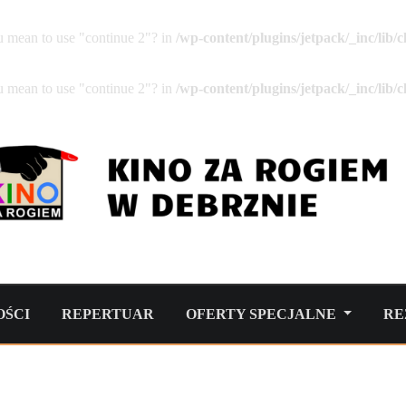
ou mean to use "continue 2"? in
/wp-content/plugins/jetpack/_inc/lib
ou mean to use "continue 2"? in
/wp-content/plugins/jetpack/_inc/lib
ŚCI
REPERTUAR
OFERTY SPECJALNE
RE