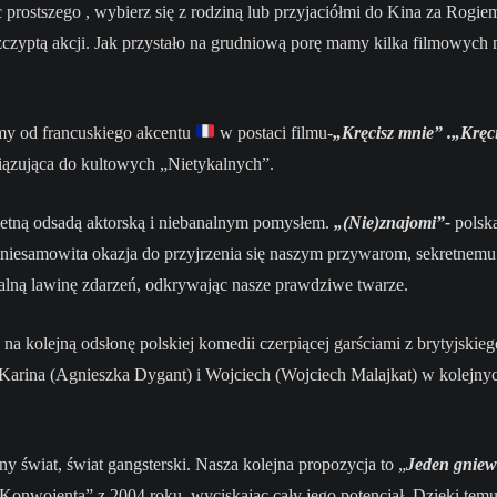
prostszego , wybierz się z rodziną lub przyjaciółmi do Kina za Rogie
zczyptą akcji. Jak przystało na grudniową porę mamy kilka filmowych
my od francuskiego akcentu
w postaci filmu-
„Kręcisz mnie” .„Kręc
ązująca do kultowych „Nietykalnych”.
etną odsadą aktorską i niebanalnym pomysłem.
„(Nie)znajomi”-
polsk
o niesamowita okazja do przyjrzenia się naszym przywarom, sekretnemu 
ną lawinę zdarzeń, odkrywając nasze prawdziwe twarze.
s na kolejną odsłonę polskiej komedii czerpiącej garściami z brytyjskie
Karina (Agnieszka Dygant) i Wojciech (Wojciech Malajkat) w kolejny
ny świat, świat gangsterski. Nasza kolejna propozycja to „
Jeden gniew
Konwojenta” z 2004 roku, wyciskając cały jego potencjał. Dzięki tem