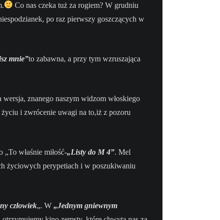
m.
Co nas czeka tuż za rogiem? W grudniu
 niespodzianek, po raz pierwszy goszczących w
isz mnie”
to zabawna, a przy tym wzruszająca
a wersja, znanego naszym widzom włoskiego
życiu i zwrócenie uwagi na to,iż z pozoru
go „To właśnie miłość-
„Listy do M 4”
. Mel
ch życiowych perypetiach i w poszukiwaniu
ny człowiek
„. W
„Jednym gniewnym
u otrzymujemy kino zemsty, które chwyta nas za