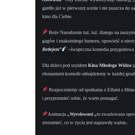
gardło już w pierwszej scenie i nie puszcza do
kino dla Ciebie.
Boże Narodzenie tuż, tuż, dlatego na naszym
gagów i znakomitego humoru, opowieść o nieocze
Betlejem”
–
świąteczna komedia przygodowa 
Dla dzieci pod szyldem
Kina Młodego Widza
j
elemantami komedii odnajdziemy w każdej grudni
Rozpoczniemy od spotkania z Elfami z film
i przypomnieć sobie, że warto pomagać.
Animacja
„Wyrolowani „
to zwariowana opow
zrozumieć, co w życiu jest naprawdę ważne
.