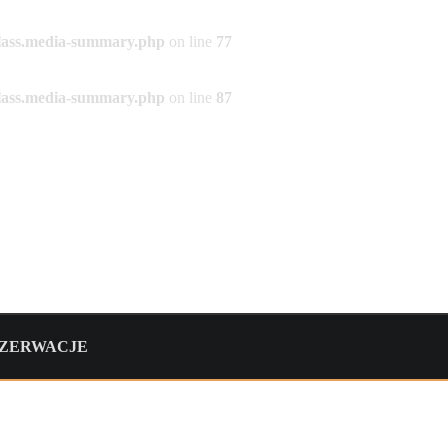
/class.media-summary.php
on line
77
/class.media-summary.php
on line
87
ZERWACJE