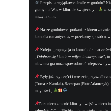
Przepis na wyjątkowe chwile w grudniu? Nic 
gramy dla Was w klimacie świątecznym
ze s
naszym kinie.
Nasze grudniowe spotkania z kinem zacznie
komedia romantyczna, w przekorny sposób nawi
Kolejna propozycja to komediodramat ze świ
„Ddobrze się kłamie w miłym towarzystwie”
, t
niewinna gra może spowodować nieprzewidywal
Były już trzy części i wreszcie przyszedł cza
(Tomasz Karolak), Szczepan (Piotr Adamczyk), 
magii świąt.
Pora nieco zmienić klimaty i wejść w nieco in
człowieku”
Guy Ritchie wykorzystuje narrację „