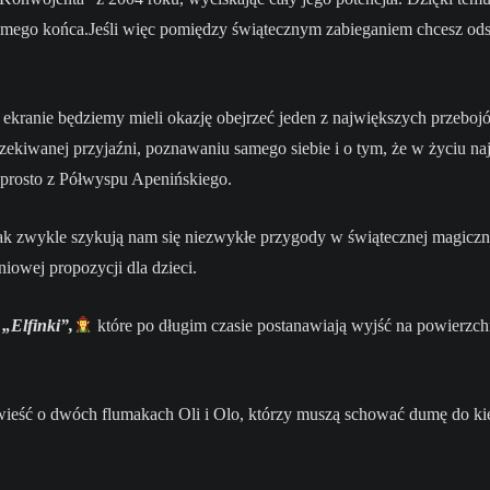
 samego końca.Jeśli więc pomiędzy świątecznym zabieganiem chcesz ods
 ekranie będziemy mieli okazję obejrzeć jeden z największych przebojó
kiwanej przyjaźni, poznawaniu samego siebie i o tym, że w życiu najw
prosto z Półwyspu Apenińskiego.
ak zwykle szykują nam się niezwykłe przygody w świątecznej magiczne
owej propozycji dla dzieci.
u
„Elfinki”,
które po długim czasie postanawiają wyjść na powierzch
ieść o dwóch flumakach Oli i Olo, którzy muszą schować dumę do kies