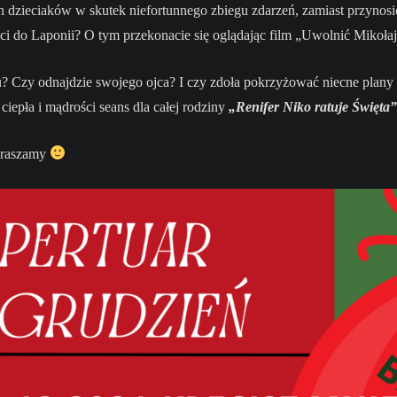
zieciaków w skutek niefortunnego zbiegu zdarzeń, zamiast przynosić
óci do Laponii? O tym przekonacie się oglądając film „Uwolnić Mikoła
iu? Czy odnajdzie swojego ojca? I czy zdoła pokrzyżować niecne plan
ciepła i mądrości seans dla całej rodziny
„Renifer Niko ratuje Święta”
praszamy